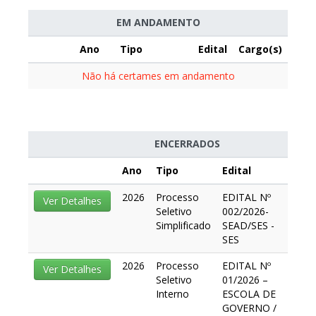
EM ANDAMENTO
Ano
Tipo
Edital
Cargo(s)
Não há certames em andamento
ENCERRADOS
Ano
Tipo
Edital
Car
2026
Processo
EDITAL Nº
Níve
Ver Detalhes
Seletivo
002/2026-
Méd
Simplificado
SEAD/SES -
Supe
SES
2026
Processo
EDITAL Nº
Níve
Ver Detalhes
Seletivo
01/2026 –
Supe
Interno
ESCOLA DE
GOVERNO /