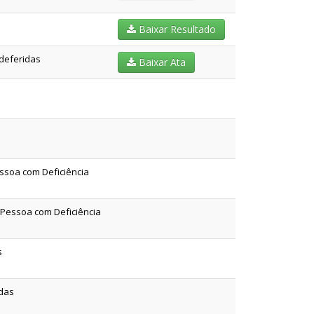
Baixar Resultado
ndeferidas
Baixar Ata
ssoa com Deficiência
 Pessoa com Deficiência
s
idas