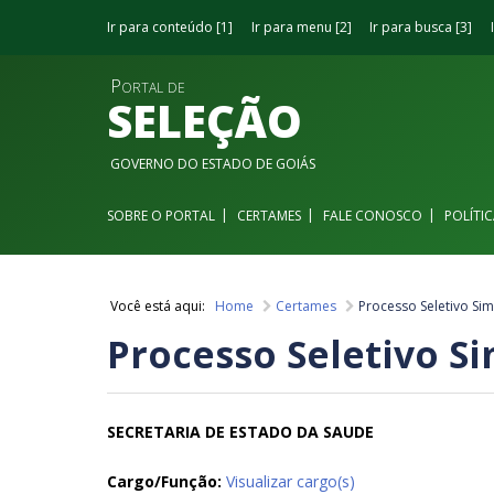
Ir para conteúdo
1
Ir para menu
2
Ir para busca
3
Portal de
SELEÇÃO
GOVERNO DO ESTADO DE GOIÁS
SOBRE O PORTAL
CERTAMES
FALE CONOSCO
POLÍTI
Você está aqui:
Home
Certames
Processo Seletivo Sim


Processo Seletivo Si
SECRETARIA DE ESTADO DA SAUDE
Cargo/Função:
Visualizar cargo(s)