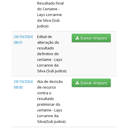
Resultado Final
do Certame -
Lays Lorranne
da Silva (Sub
Judice)
29/10/2024
Edital de
Baixar Arquivo
08:01
alteração do
resultado
definitivo do
certame - Lays
Lorranne da
Silva (Sub Judice)
29/10/2024
Ata de decisão
Baixar Arquivo
08:00
de recurso
contra o
resultado
preliminar do
certame - Lays
Lorranne da
Silva(Sub Judice)