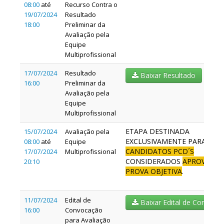
08:00
até
Recurso Contra o
19/07/2024
Resultado
18:00
Preliminar da
Avaliação pela
Equipe
Multiprofissional
17/07/2024
Resultado
Baixar Resultado
16:00
Preliminar da
Avaliação pela
Equipe
Multiprofissional
ETAPA DESTINADA
15/07/2024
Avaliação pela
EXCLUSIVAMENTE PARA
08:00
até
Equipe
CANDIDATOS PCD´S
17/07/2024
Multiprofissional
CONSIDERADOS
APROVADOS
20:10
PROVA OBJETIVA
.
11/07/2024
Edital de
Baixar Edital de Convoca
16:00
Convocação
para Avaliação